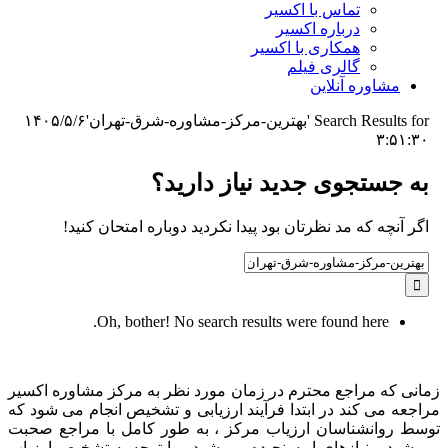
تماس با اکسیر
درباره اکسیر
همکاری با اکسیر
گالری فیلم
مشاوره آنلاین
Search Results for 'بهترین-مرکز-مشاوره-شرق-تهران'
۱۴۰۵/۵/۶
۳:۵۱:۳۰
به جستجوی جديد نياز داريد؟
اگر آنچه که مد نظرتان بود پیدا نکردید دوباره امتحان کنید!
Search
for:
Oh, bother! No search results were found here.
زمانی که مراجع محترم در زمان مورد نظر به مرکز مشاوره اکسیر
مراجعه می کند در ابتدا فرآیند ارزیابی و تشخیص انجام می شود که
توسط روانشناسان ارزیاب مرکز ، به طور کامل با مراجع صحبت
می شود و نیازهای او سنجیده می شود و با توجه به تشخیص ارزیاب