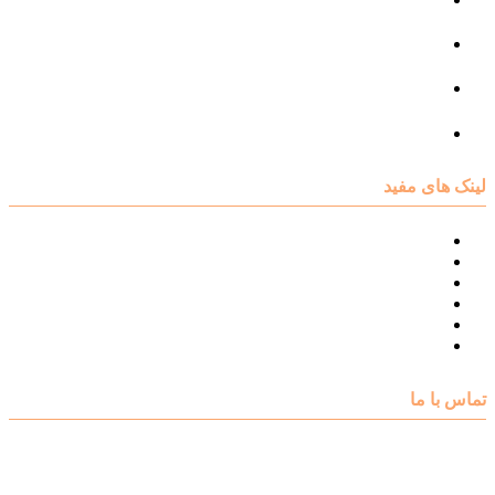
مرکز مشاوره فردی
مرکز مشاوره ازدواج و طلاق
تست روانشناسی
لینک های مفید
نقشه سایت مرکز مشاوره اکسیر
درباره مرکز مشاوره اکسیر
تست های روانشناسی
مقالات روانشناسی
تماس با اکسیر
گالری فیلم
تماس با ما
آدرس : شهرک غرب – بلوار دادمان، خیابان شجریان شمالی (فلامک