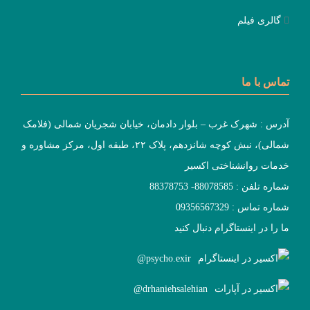
گالری فیلم
تماس با ما
آدرس : شهرک غرب – بلوار دادمان، خیابان شجریان شمالی (فلامک
شمالی)، نبش کوچه شانزدهم، پلاک ۲۲، طبقه اول، مرکز مشاوره و
خدمات روانشناختی اکسیر
شماره تلفن : 88078585- 88378753
شماره تماس : 09356567329
ما را در اینستاگرام دنبال کنید
psycho.exir@
drhaniehsalehian@