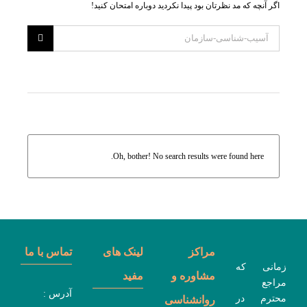
اگر آنچه که مد نظرتان بود پیدا نکردید دوباره امتحان کنید!
Oh, bother! No search results were found here.
مراکز
لینک های
تماس با ما
زمانی که
مشاوره و
مفید
مراجع
آدرس :
محترم در
روانشناسی