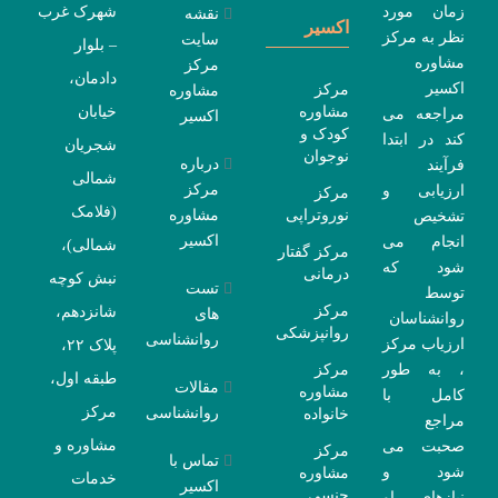
زمان مورد
شهرک غرب
نقشه
اکسیر
نظر به مرکز
سایت
– بلوار
مشاوره
مرکز
دادمان،
اکسیر
مرکز
مشاوره
مشاوره
خیابان
مراجعه می
اکسیر
کودک و
کند در ابتدا
شجریان
نوجوان
درباره
فرآیند
شمالی
مرکز
ارزیابی و
مرکز
(فلامک
نوروتراپی
مشاوره
تشخیص
اکسیر
انجام می
شمالی)،
مرکز گفتار
شود که
درمانی
نبش کوچه
تست
توسط
مرکز
شانزدهم،
های
روانشناسان
روانپزشکی
روانشناسی
ارزیاب مرکز
پلاک ۲۲،
، به طور
مرکز
طبقه اول،
مقالات
مشاوره
کامل با
مرکز
روانشناسی
خانواده
مراجع
مشاوره و
صحبت می
مرکز
تماس با
شود و
مشاوره
خدمات
اکسیر
جنسی
نیازهای او