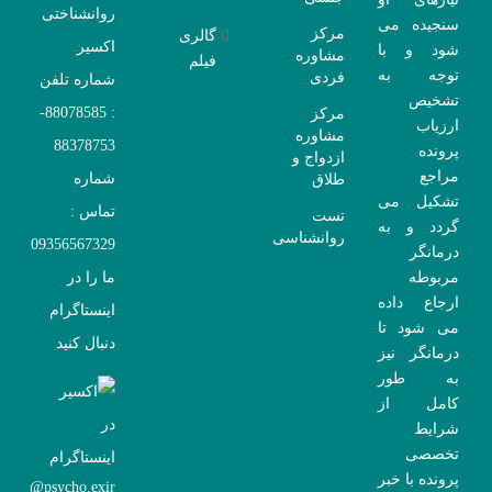
روانشناختی
سنجیده می
مرکز
گالری
اکسیر
شود و با
مشاوره
فیلم
توجه به
فردی
شماره تلفن
تشخیص
: 88078585-
مرکز
ارزیاب
مشاوره
88378753
پرونده
ازدواج و
مراجع
شماره
طلاق
تشکیل می
تماس :
تست
گردد و به
روانشناسی
09356567329
درمانگر
مربوطه
ما را در
ارجاع داده
اینستاگرام
می شود تا
دنبال کنید
درمانگر نیز
به طور
کامل از
شرایط
تخصصی
پرونده با خبر
psycho.exir@