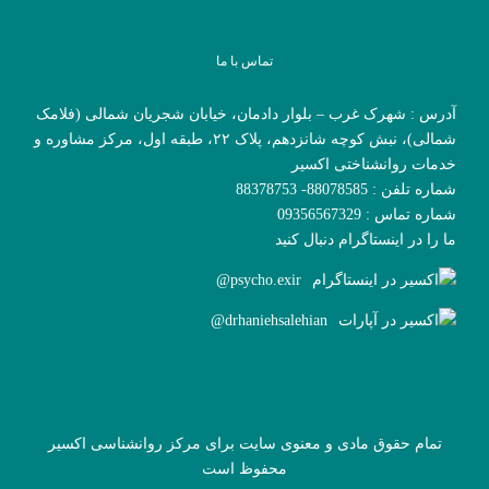
تماس با ما
آدرس : شهرک غرب – بلوار دادمان، خیابان شجریان شمالی (فلامک
شمالی)، نبش کوچه شانزدهم، پلاک ۲۲، طبقه اول، مرکز مشاوره و
خدمات روانشناختی اکسیر
شماره تلفن : 88078585- 88378753
شماره تماس : 09356567329
ما را در اینستاگرام دنبال کنید
psycho.exir@
drhaniehsalehian@
تمام حقوق مادی و معنوی سایت برای مرکز روانشناسی اکسیر
محفوظ است