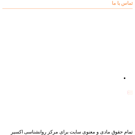
تماس با ما
آدرس : شهرک غرب – بلوار دادمان، خیابان شجریان شمالی (فلامک
شمالی)، نبش کوچه شانزدهم، پلاک ۲۲، طبقه اول، مرکز مشاوره و
خدمات روانشناختی اکسیر
شماره تلفن : 88078585- 88378753
شماره تماس : 09356567329
ما را در اینستاگرام دنبال کنید
psycho.exir@
drhaniehsalehian@
تمام حقوق مادی و معنوی سایت برای مرکز روانشناسی اکسیر