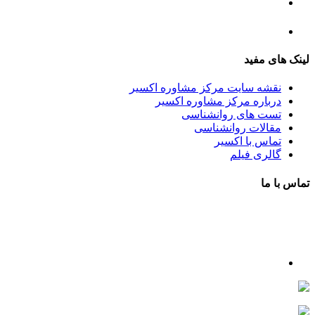
مرکز مشاوره ازدواج و طلاق
تست روانشناسی
لینک های مفید
نقشه سایت مرکز مشاوره اکسیر
درباره مرکز مشاوره اکسیر
تست های روانشناسی
مقالات روانشناسی
تماس با اکسیر
گالری فیلم
تماس با ما
آدرس : شهرک غرب – بلوار دادمان، خیابان شجریان شمالی (فلامک شمالی)، نبش کوچه شانزدهم، پلاک ۲۲، 
شماره تلفن : 88078585- 88378753
شماره تماس : 09356567329
ما را در اینستاگرام دنبال کنید
psycho.exir@
drhaniehsalehian@