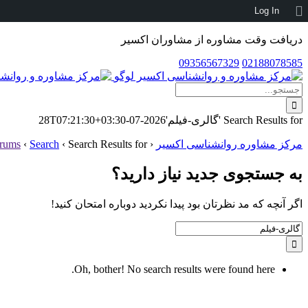
درباره
Log In
وردپرس
دریافت وقت مشاوره از مشاوران اکسیر
09356567329
02188078585
Skip
to
جستجو
content
برای:
Search Results for 'گالری-فیلم'
2026-07-28T07:21:30+03:30
مرکز مشاوره روانشناسی اکسیر
‹
Search Results for 'گالری-فیلم'
‹
Search
‹
rums
به جستجوی جديد نياز داريد؟
اگر آنچه که مد نظرتان بود پیدا نکردید دوباره امتحان کنید!
Search
for:
Oh, bother! No search results were found here.