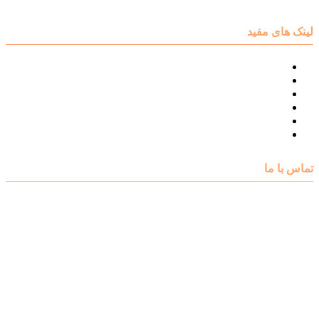
لینک های مفید
نقشه سایت مرکز مشاوره اکسیر
درباره مرکز مشاوره اکسیر
تست های روانشناسی
مقالات روانشناسی
تماس با اکسیر
گالری فیلم
تماس با ما
آدرس : شهرک غرب – بلوار دادمان، خیابان شجریان شمالی (فلامک
شمالی)، نبش کوچه شانزدهم، پلاک ۲۲، طبقه اول، مرکز مشاوره و
خدمات روانشناختی اکسیر
شماره تلفن : 88078585- 88378753
شماره تماس : 09356567329